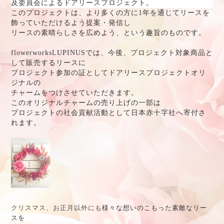
及委員会によるドアリースプロジェクト。
このプロジェクトは、より多くの方に1年を通じてリースを
飾っていただけるよう提案・発信し
リースの素晴らしさを広めよう、という趣旨のものです。
f
lowerworksLUPINUSでは、今後、プロジェクト対象商品と
して販売するリースに
プロジェクト参加の証として
ドアリースプロジェクト
オリ
ジナルの
チャームをつけさせていただきます。
このオリジナルチャームの売り上げの一部は
プロジェクトの社会貢献活動として
日本赤十字社へ寄付さ
れます。
クリスマス、お正月以外にも
様々な想いのこもった素敵なリー
スを